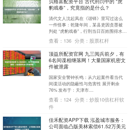
贝格富配资平台 古代刑罚中的 “虎
豹戏春”，究竟指的是什么？
清代文人沈起凤在《谐铎》里写过这么
一件怪事：乾隆年间，某县吏因贪墨被
判处 “虎豹戏春”，行刑当日百姓围得水泄
不通，可当刑具一亮相，人群里顿时一
查看：
136
分类：
股票杠杆
片哗然 —— 哪有....
顶益所配资官网 九三阅兵前夕，有
6名间谍相继落网！大量国家机密文
件被泄露
国家安全警钟长鸣：从六起案件看当代
间谍活动的隐蔽性与危害性 展开剩余
76% 发布于：天津市....
查看：
124
分类：
炒股10倍杠杆软
件
佳禾配资APP下载 泓盈城市服务：
公司面临凸版美林索偿61.52万美元