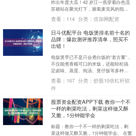
炸出年度大瓜！42 岁江一燕穿着白色流
苏裙站在聚光灯下，握着麦克风的指节
泛白，突然坦然宣告：“我结束了我的婚
查看：
114
分类：
倍加网配资
姻”....
日斗优配平台 电饭煲排名前十名的
品牌：爆款测评推荐清单，照买不
出错！
电饭煲早已不是只会煮白饭的“老古董”，
不仅能煮香糯可口的米饭，还能轻松搞
定卤味、蒸蛋、炖汤、煲仔饭等多种美
食。然而市面上不少电饭煲仍存在内胆
查看：
167
分类：
炒股10倍杠杆软
涂层易脱落、加热不均....
件
股票资金配资APP下载 教你一个不
一样的剩菜吃法，剩菜这样做又酥
又脆，1分钟能学会
标题：教你一个不一样的剩菜吃法，剩
菜这样做又酥又脆，1分钟能学会。 在繁