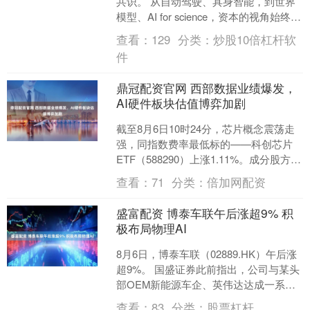
共识。 从自动驾驶、具身智能，到世界
模型、AI for science，资本的视角始终锁
定在AI如何作用于真实物....
查看：
129
分类：
炒股10倍杠杆软
件
鼎冠配资官网 西部数据业绩爆发，
AI硬件板块估值博弈加剧
截至8月6日10时24分，芯片概念震荡走
强，同指数费率最低标的——科创芯片
ETF（588290）上涨1.11%。成分股方
面，盛科通信-U上涨5.49%，屹唐股份....
查看：
71
分类：
倍加网配资
盛富配资 博泰车联午后涨超9% 积
极布局物理AI
8月6日，博泰车联（02889.HK）午后涨
超9%。 国盛证券此前指出，公司与某头
部OEM新能源车企、英伟达达成一系列
深度合作，推进AI box解决方案，进一
查看：
83
分类：
股票杠杆