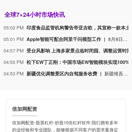
全球7×24小时市场快讯
05:02 PM
印度食品监管机构警告帝亚吉欧，其
05:01 PM
Apple智能可配合阿里千问模型工作
8月8日消息，苹果官网显示，Apple智能可配合阿里巴巴千问模型工作。
04:57 PM
受台
04:55 PM
松下EW丁正刚：中国市场EW智
04:53 PM
新疆优化调整景区内自驾服务收费
新疆维吾尔自治区文化和旅游厅8月8日消息，为持续优化旅游环境，更大力度惠及广大游客，新疆维吾尔自治区文化和旅游厅联合有关部门指导全区4A级及以上涉收取自驾服务费的旅游景区，对收费模式和标准作出优化调整。各景区制定优化调整方案，按程序报备后，将原按“人”收费、按“车”收费全部调整为按“车”收费，根据不同车型（以机动车行驶证核定载人数为准），5座及以下价格均不超过120元/车，6至7座不超过180元/车，8至19座不超过300元/车，20座及以上不超过600元/车。因票务系统需调整升级，原按“人”收费调整为按“车”收费的景区，新方案不晚于8月20日0时起执行，新方案开始实行前为过渡期，过渡期内价格均不超过30元/人；原按“车”收费的景区，新方案不晚于8月12日0时起执行，不设过渡期。
倍加网配资
倍加网配资-股票杠杆-炒股10倍杠杆软件:我们拥有多年
的业经验和专业团队，能够根据不同客户的需求量身定