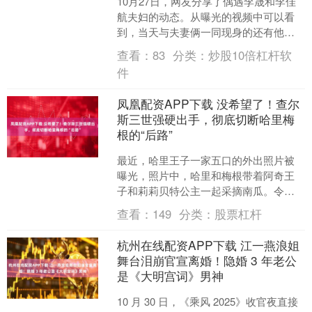
10月27日，网友分享了偶遇李晟和李佳
航夫妇的动态。从曝光的视频中可以看
到，当天与夫妻俩一同现身的还有他们
七岁的儿子以及李晟的父母。这一家五
查看：
83
分类：
炒股10倍杠杆软
口的温馨画面，有力地....
件
凤凰配资APP下载 没希望了！查尔
斯三世强硬出手，彻底切断哈里梅
根的“后路”
最近，哈里王子一家五口的外出照片被
曝光，照片中，哈里和梅根带着阿奇王
子和莉莉贝特公主一起采摘南瓜。令人
惊讶的是，这次梅根的母亲多利亚·拉格
查看：
149
分类：
股票杠杆
兰也出现在照片里。看起....
杭州在线配资APP下载 江一燕浪姐
舞台泪崩官宣离婚！隐婚 3 年老公
是《大明宫词》男神
10 月 30 日，《乘风 2025》收官夜直接