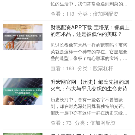
忙的生活中，我们常常会遇到剩菜的情
况。这些看似无用的剩菜，其实只要稍
查看：
113
分类：
倍加网配资
加变化，就能变成一道....
财惠配资APP下载 宝塔菜：餐桌上
的艺术品，还是被低估的美味？
见过长得像艺术品一样的蔬菜吗？宝塔
菜就是这样一个神奇的存在。它层层叠
叠的造型，像极了精心雕琢的宝塔，让
人第一眼看到就忍不住想拍照发朋友
查看：
163
分类：
股票杠杆
圈。但千万别被它的外表迷惑....
升宏网官网 【历史】邹氏先祖的烟
火气：伟大与平凡交织的生命史诗
历史长河中，总有一些名字不曾被篆
刻，却在时光深处闪烁着独特的光芒。
邹氏一族中亦有这样一群在历史夹缝中
绽放异彩的人物——他们或凭天马行空
查看：
73
分类：
倍加网配资
的想象重构世界认知，或以画....