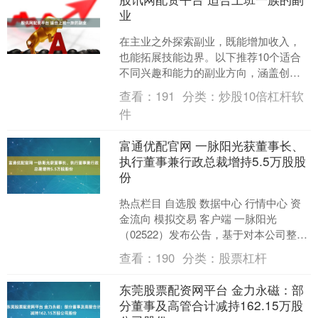
业
在主业之外探索副业，既能增加收入，
也能拓展技能边界。以下推荐10个适合
不同兴趣和能力的副业方向，涵盖创
意、服务、技术等多个领域，供你参
查看：
191
分类：
炒股10倍杠杆软
考： 1. 手工制品创作与....
件
富通优配官网 一脉阳光获董事长、
执行董事兼行政总裁增持5.5万股股
份
热点栏目 自选股 数据中心 行情中心 资
金流向 模拟交易 客户端 一脉阳光
（02522）发布公告，基于对本公司整体
发展前景及增长潜力的信心，为促进本
查看：
190
分类：
股票杠杆
公司持续、稳....
东莞股票配资网平台 金力永磁：部
分董事及高管合计减持162.15万股