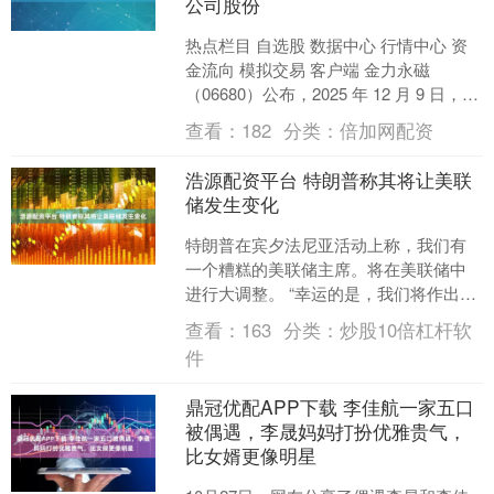
公司股份
热点栏目 自选股 数据中心 行情中心 资
金流向 模拟交易 客户端 金力永磁
（06680）公布，2025 年 12 月 9 日，公
司收到董事、高级管理人员吕锋先生....
查看：
182
分类：
倍加网配资
浩源配资平台 特朗普称其将让美联
储发生变化
特朗普在宾夕法尼亚活动上称，我们有
一个糟糕的美联储主席。将在美联储中
进行大调整。 “幸运的是，我们将作出改
变，”美国总统特朗普在宾夕法尼亚州就
查看：
163
分类：
炒股10倍杠杆软
经济问题发表讲话、....
件
鼎冠优配APP下载 李佳航一家五口
被偶遇，李晟妈妈打扮优雅贵气，
比女婿更像明星