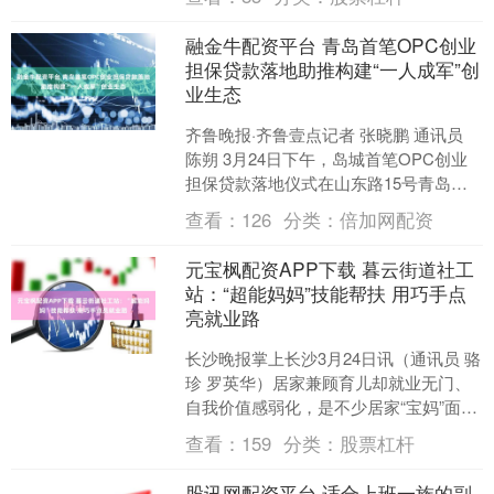
步....
融金牛配资平台 青岛首笔OPC创业
担保贷款落地助推构建“一人成军”创
业生态
齐鲁晚报·齐鲁壹点记者 张晓鹏 通讯员
陈朔 3月24日下午，岛城首笔OPC创业
担保贷款落地仪式在山东路15号青岛市
创业赋能中心举行。青岛农商银行南京
查看：
126
分类：
倍加网配资
路支行与O....
元宝枫配资APP下载 暮云街道社工
站：“超能妈妈”技能帮扶 用巧手点
亮就业路
长沙晚报掌上长沙3月24日讯（通讯员 骆
珍 罗英华）居家兼顾育儿却就业无门、
自我价值感弱化，是不少居家“宝妈”面临
的现实困境。近日，天心区暮云街道民
查看：
159
分类：
股票杠杆
政社工站聚焦....
股讯网配资平台 适合上班一族的副